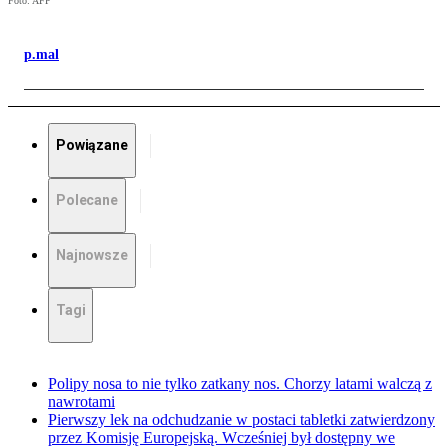
Foto: AFP
p.mal
Powiązane
Polecane
Najnowsze
Tagi
Polipy nosa to nie tylko zatkany nos. Chorzy latami walczą z
nawrotami
Pierwszy lek na odchudzanie w postaci tabletki zatwierdzony
przez Komisję Europejską. Wcześniej był dostępny we