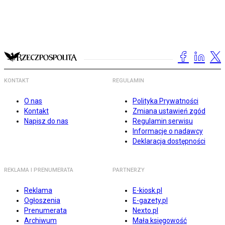
KONTAKT
REGULAMIN
O nas
Polityka Prywatności
Kontakt
Zmiana ustawień zgód
Napisz do nas
Regulamin serwisu
Informacje o nadawcy
Deklaracja dostępności
REKLAMA I PRENUMERATA
PARTNERZY
Reklama
E-kiosk.pl
Ogłoszenia
E-gazety.pl
Prenumerata
Nexto.pl
Archiwum
Mała księgowość