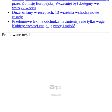
przez Komisję Europejską. Wcześniej był dostępny we
wstrzykiwaczu
Duże zmiany w receptach. 13 września wchodzą nowe
zasady
Przełomowe leki na odchudzanie zmieniają nie tylko wagę.
Kobiety częściej znajdują pracę i miłość
Promowane treści