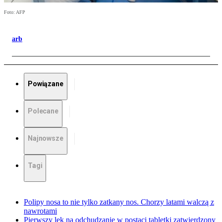
Foto: AFP
arb
Powiązane
Polecane
Najnowsze
Tagi
Polipy nosa to nie tylko zatkany nos. Chorzy latami walczą z
nawrotami
Pierwszy lek na odchudzanie w postaci tabletki zatwierdzony