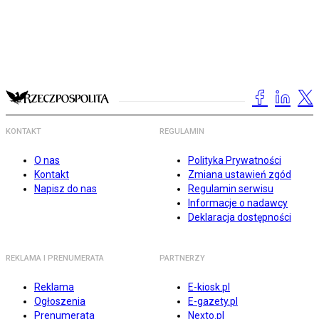
KONTAKT
REGULAMIN
O nas
Polityka Prywatności
Kontakt
Zmiana ustawień zgód
Napisz do nas
Regulamin serwisu
Informacje o nadawcy
Deklaracja dostępności
REKLAMA I PRENUMERATA
PARTNERZY
Reklama
E-kiosk.pl
Ogłoszenia
E-gazety.pl
Prenumerata
Nexto.pl