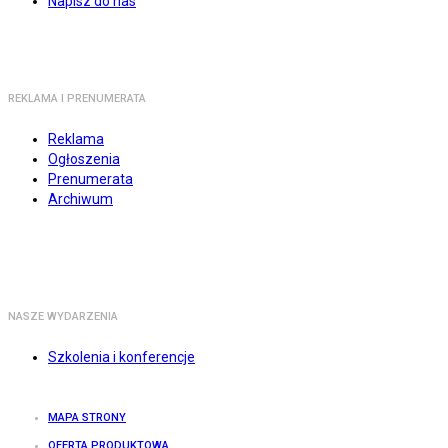
Napisz do nas
REKLAMA I PRENUMERATA
Reklama
Ogłoszenia
Prenumerata
Archiwum
NASZE WYDARZENIA
Szkolenia i konferencje
MAPA STRONY
OFERTA PRODUKTOWA