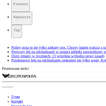
Polecane
Najnowsze
Tagi
Polipy nosa to nie tylko zatkany nos. Chorzy latami walczą z 
Pierwszy lek na odchudzanie w postaci tabletki zatwierdzony
Duże zmiany w receptach. 13 września wchodzą nowe zasady
Przełomowe leki na odchudzanie zmieniają nie tylko wagę. Kobi
Promowane treści
KONTAKT
O nas
Kontakt