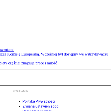
nawrotami
 przez Komisję Europejską. Wcześniej był dostępny we wstrzykiwaczu
ety częściej znajdują pracę i miłość
REGULAMIN
Polityka Prywatności
Zmiana ustawień zgód