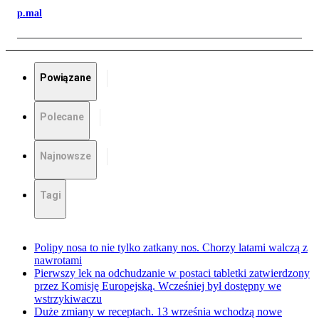
p.mal
Powiązane
Polecane
Najnowsze
Tagi
Polipy nosa to nie tylko zatkany nos. Chorzy latami walczą z
nawrotami
Pierwszy lek na odchudzanie w postaci tabletki zatwierdzony
przez Komisję Europejską. Wcześniej był dostępny we
wstrzykiwaczu
Duże zmiany w receptach. 13 września wchodzą nowe