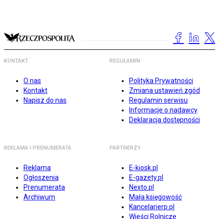
KONTAKT
REGULAMIN
O nas
Polityka Prywatności
Kontakt
Zmiana ustawień zgód
Napisz do nas
Regulamin serwisu
Informacje o nadawcy
Deklaracja dostępności
REKLAMA I PRENUMERATA
PARTNERZY
Reklama
E-kiosk.pl
Ogłoszenia
E-gazety.pl
Prenumerata
Nexto.pl
Archiwum
Mała księgowość
Kancelarierp.pl
Wieści Rolnicze