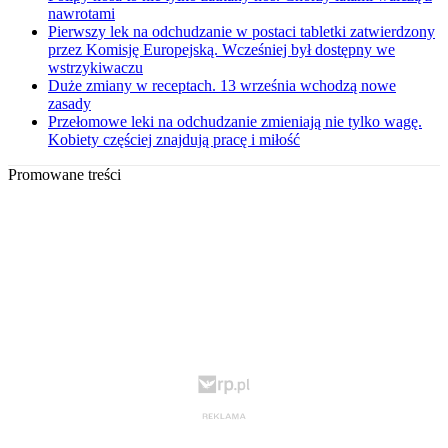
nawrotami
Pierwszy lek na odchudzanie w postaci tabletki zatwierdzony
przez Komisję Europejską. Wcześniej był dostępny we
wstrzykiwaczu
Duże zmiany w receptach. 13 września wchodzą nowe
zasady
Przełomowe leki na odchudzanie zmieniają nie tylko wagę.
Kobiety częściej znajdują pracę i miłość
Promowane treści