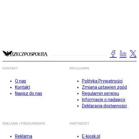
KONTAKT
REGULAMIN
O nas
Polityka Prywatności
Kontakt
Zmiana ustawień zgód
Napisz do nas
Regulamin serwisu
Informacje o nadawcy
Deklaracja dostępności
REKLAMA I PRENUMERATA
PARTNERZY
Reklama
E-kiosk.pl