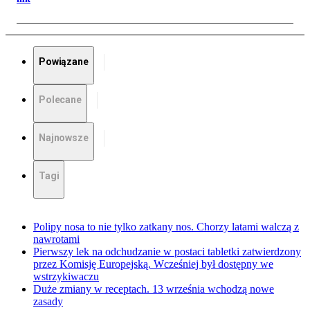
Powiązane
Polecane
Najnowsze
Tagi
Polipy nosa to nie tylko zatkany nos. Chorzy latami walczą z
nawrotami
Pierwszy lek na odchudzanie w postaci tabletki zatwierdzony
przez Komisję Europejską. Wcześniej był dostępny we
wstrzykiwaczu
Duże zmiany w receptach. 13 września wchodzą nowe
zasady