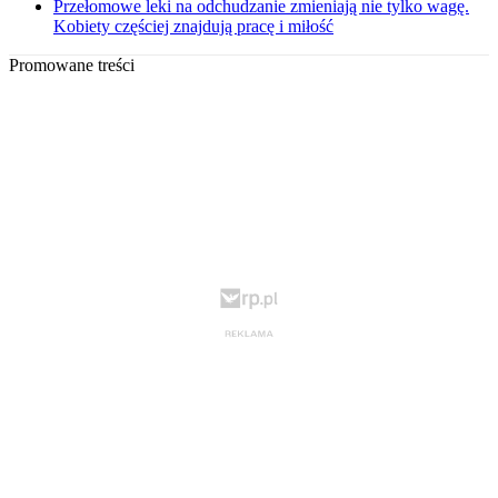
Przełomowe leki na odchudzanie zmieniają nie tylko wagę.
Kobiety częściej znajdują pracę i miłość
Promowane treści