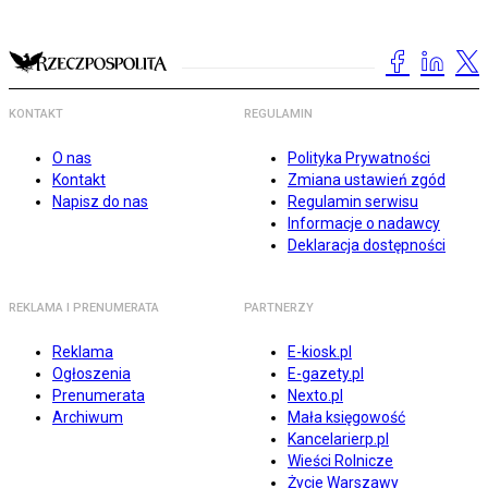
KONTAKT
REGULAMIN
O nas
Polityka Prywatności
Kontakt
Zmiana ustawień zgód
Napisz do nas
Regulamin serwisu
Informacje o nadawcy
Deklaracja dostępności
REKLAMA I PRENUMERATA
PARTNERZY
Reklama
E-kiosk.pl
Ogłoszenia
E-gazety.pl
Prenumerata
Nexto.pl
Archiwum
Mała księgowość
Kancelarierp.pl
Wieści Rolnicze
Życie Warszawy