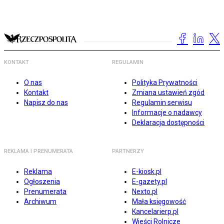
KONTAKT
REGULAMIN
O nas
Polityka Prywatności
Kontakt
Zmiana ustawień zgód
Napisz do nas
Regulamin serwisu
Informacje o nadawcy
Deklaracja dostępności
REKLAMA I PRENUMERATA
PARTNERZY
Reklama
E-kiosk.pl
Ogłoszenia
E-gazety.pl
Prenumerata
Nexto.pl
Archiwum
Mała księgowość
Kancelarierp.pl
Wieści Rolnicze