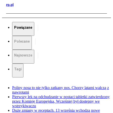
rp.pl
Powiązane
Polecane
Najnowsze
Tagi
Polipy nosa to nie tylko zatkany nos. Chorzy latami walczą z
nawrotami
Pierwszy lek na odchudzanie w postaci tabletki zatwierdzony
przez Komisję Europejską. Wcześniej był dostępny we
wstrzykiwaczu
Duże zmiany w receptach. 13 września wchodzą nowe