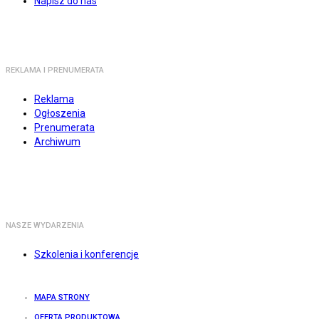
Napisz do nas
REKLAMA I PRENUMERATA
Reklama
Ogłoszenia
Prenumerata
Archiwum
NASZE WYDARZENIA
Szkolenia i konferencje
MAPA STRONY
OFERTA PRODUKTOWA