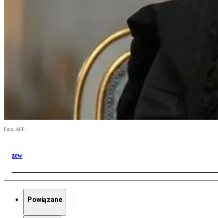
Foto: AFP
zew
Powiązane