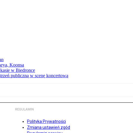
an
neya, Koonsa
a kasie w Biedronce
trzeń publiczną w scenę koncertową
REGULAMIN
Polityka Prywatności
Zmiana ustawień zgód