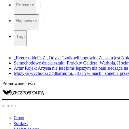
Polecane
Najnowsze
Tagi
„Rzecz o idei”: Z „Odysei” zniknęli bogowie, Zeusem jest Nol
Samochodowe dzieła sztuki. Projekty Caldera, Warhola, Hock
Artur Rojek: Artysta nie jest kimś lepszym niż pani siedząca n
Muzyka wychodzi z filharmonii. „Bach w piach” zmienia przes
Promowane treści
KONTAKT
O nas
Kontakt