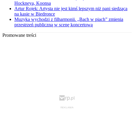
Hockneya, Koonsa
Artur Rojek: Artysta nie jest kimś lepszym niż pani siedząca
na kasie w Biedronce
Muzyka wychodzi z filharmonii. „Bach w piach” zmienia
przestrzeń publiczną w scenę koncertową
Promowane treści