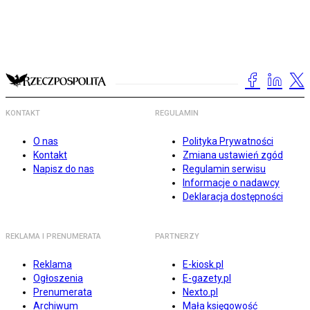
KONTAKT
REGULAMIN
O nas
Polityka Prywatności
Kontakt
Zmiana ustawień zgód
Napisz do nas
Regulamin serwisu
Informacje o nadawcy
Deklaracja dostępności
REKLAMA I PRENUMERATA
PARTNERZY
Reklama
E-kiosk.pl
Ogłoszenia
E-gazety.pl
Prenumerata
Nexto.pl
Archiwum
Mała księgowość