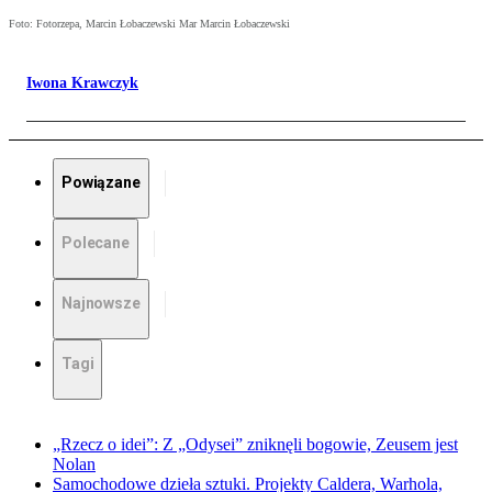
Foto: Fotorzepa, Marcin Łobaczewski Mar Marcin Łobaczewski
Iwona Krawczyk
Powiązane
Polecane
Najnowsze
Tagi
„Rzecz o idei”: Z „Odysei” zniknęli bogowie, Zeusem jest
Nolan
Samochodowe dzieła sztuki. Projekty Caldera, Warhola,