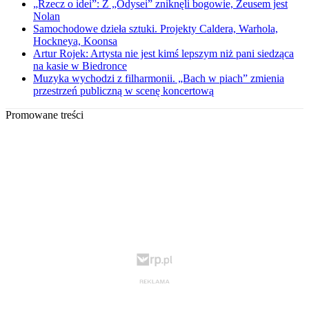
„Rzecz o idei”: Z „Odysei” zniknęli bogowie, Zeusem jest
Nolan
Samochodowe dzieła sztuki. Projekty Caldera, Warhola,
Hockneya, Koonsa
Artur Rojek: Artysta nie jest kimś lepszym niż pani siedząca
na kasie w Biedronce
Muzyka wychodzi z filharmonii. „Bach w piach” zmienia
przestrzeń publiczną w scenę koncertową
Promowane treści