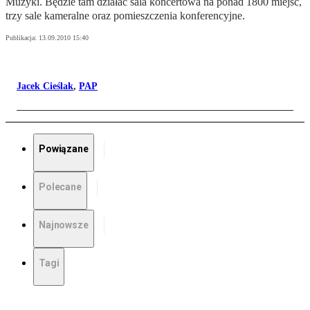
Muzyki. Będzie tam działać sala koncertowa na ponad 1800 miejsc,
trzy sale kameralne oraz pomieszczenia konferencyjne.
Publikacja:
13.09.2010 15:40
Jacek Cieślak
,
PAP
Powiązane
Polecane
Najnowsze
Tagi