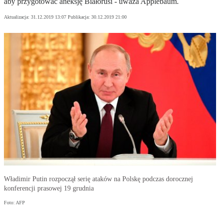
aby przygotować aneksję Białorusi - uważa Applebaum.
Aktualizacja:
31.12.2019 13:07
Publikacja:
30.12.2019 21:00
Władimir Putin rozpoczął serię ataków na Polskę podczas dorocznej
konferencji prasowej 19 grudnia
Foto: AFP