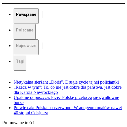
Powiązane
Polecane
Najnowsze
Tagi
Nietykalna sierżant „Doris”. Drugie życie tajnej policjantki
„Rzecz w tym”: To, co nie jest dobre dla państwa, jest dobre
dla Karola Nawrockiego
Upał nie odpuszcza. Przez Polskę przetoczą się gwałtowne
burze
Prawie cała Polska na czerwono. W apogeum upałów nawet
40 stopni Celsjusza
Promowane treści