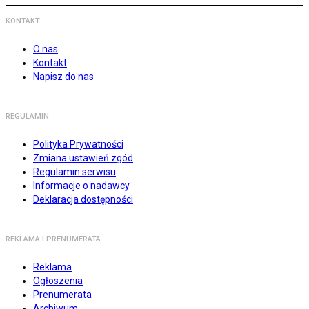
KONTAKT
O nas
Kontakt
Napisz do nas
REGULAMIN
Polityka Prywatności
Zmiana ustawień zgód
Regulamin serwisu
Informacje o nadawcy
Deklaracja dostępności
REKLAMA I PRENUMERATA
Reklama
Ogłoszenia
Prenumerata
Archiwum