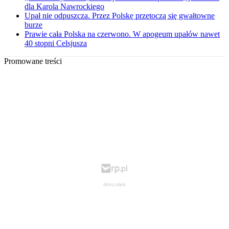
dla Karola Nawrockiego
Upał nie odpuszcza. Przez Polskę przetoczą się gwałtowne
burze
Prawie cała Polska na czerwono. W apogeum upałów nawet
40 stopni Celsjusza
Promowane treści