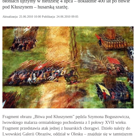
błoniach ujrzymy w niedzielę 4 lipca – dokładnie 400 lat po bitwie
pod Kłuszynem – husarską szarżę.
Aktualizacja:
25.06.2010 10:00
Publikacja:
24.06.2010 09:05
Fragment obrazu „Bitwa pod Kłuszynem” pędzla Szymona Boguszowicza,
lwowskiego malarza ormiańskiego pochodzenia z I połowy XVII wieku.
Fragment przedstawia atak jednej z husarskich chorągwi. Dzieło należy do
Lwowskiej Galerii Obrazów, oddział w Olesku – znajduje się w tamtejszym