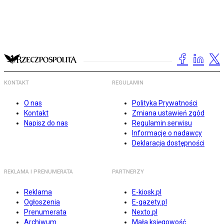
KONTAKT
REGULAMIN
O nas
Polityka Prywatności
Kontakt
Zmiana ustawień zgód
Napisz do nas
Regulamin serwisu
Informacje o nadawcy
Deklaracja dostępności
REKLAMA I PRENUMERATA
PARTNERZY
Reklama
E-kiosk.pl
Ogłoszenia
E-gazety.pl
Prenumerata
Nexto.pl
Archiwum
Mała księgowość