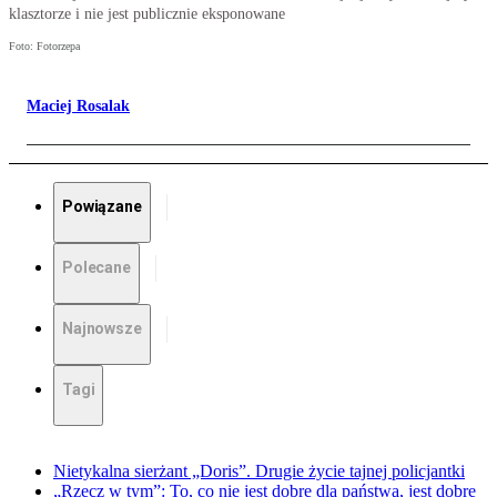
klasztorze i nie jest publicznie eksponowane
Foto: Fotorzepa
Maciej Rosalak
Powiązane
Polecane
Najnowsze
Tagi
Nietykalna sierżant „Doris”. Drugie życie tajnej policjantki
„Rzecz w tym”: To, co nie jest dobre dla państwa, jest dobre