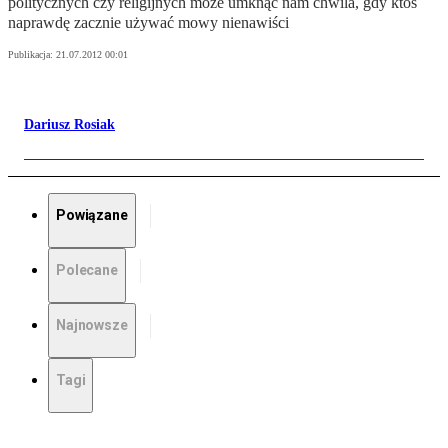
politycznych czy religijnych może umknąć nam chwila, gdy ktoś
naprawdę zacznie używać mowy nienawiści
Publikacja:
21.07.2012 00:01
Dariusz Rosiak
Powiązane
Polecane
Najnowsze
Tagi