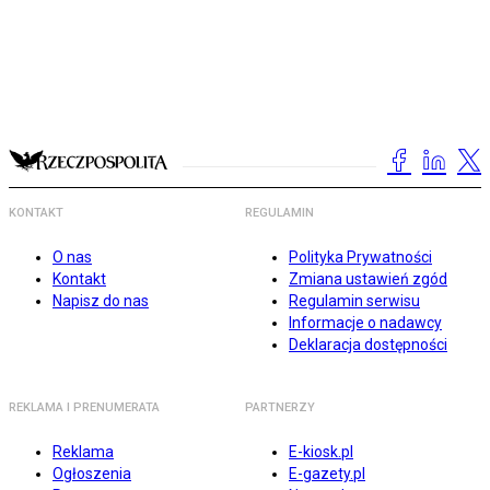
KONTAKT
REGULAMIN
O nas
Polityka Prywatności
Kontakt
Zmiana ustawień zgód
Napisz do nas
Regulamin serwisu
Informacje o nadawcy
Deklaracja dostępności
REKLAMA I PRENUMERATA
PARTNERZY
Reklama
E-kiosk.pl
Ogłoszenia
E-gazety.pl