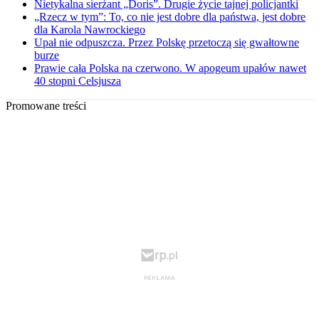
Nietykalna sierżant „Doris”. Drugie życie tajnej policjantki
„Rzecz w tym”: To, co nie jest dobre dla państwa, jest dobre
dla Karola Nawrockiego
Upał nie odpuszcza. Przez Polskę przetoczą się gwałtowne
burze
Prawie cała Polska na czerwono. W apogeum upałów nawet
40 stopni Celsjusza
Promowane treści