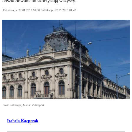
odszkodowaniami skorzystają wszyscy.
Aktualizacja:
22.01.2013 10:38
Publikacja:
22.01.2013 01:47
Foto: Fotorzepa, Marian Zubrzycki
Izabela Kacprzak