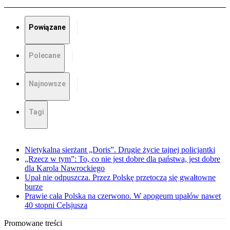
Powiązane
Polecane
Najnowsze
Tagi
Nietykalna sierżant „Doris”. Drugie życie tajnej policjantki
„Rzecz w tym”: To, co nie jest dobre dla państwa, jest dobre
dla Karola Nawrockiego
Upał nie odpuszcza. Przez Polskę przetoczą się gwałtowne
burze
Prawie cała Polska na czerwono. W apogeum upałów nawet
40 stopni Celsjusza
Promowane treści