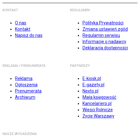
KONTAKT
REGULAMIN
O nas
Polityka Prywatności
Kontakt
Zmiana ustawień zgód
Napisz do nas
Regulamin serwisu
Informacje o nadawcy
Deklaracja dostępności
REKLAMA I PRENUMERATA
PARTNERZY
Reklama
E-kiosk.pl
Ogłoszenia
E-gazety.pl
Prenumerata
Nexto.pl
Archiwum
Mała księgowość
Kancelarierp.pl
Wieści Rolnicze
Życie Warszawy
NASZE WYDARZENIA