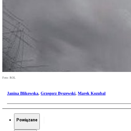
Foto: ROL
Janina Blikowska
,
Grzegorz Byszewski
,
Marek Kozubal
Powiązane