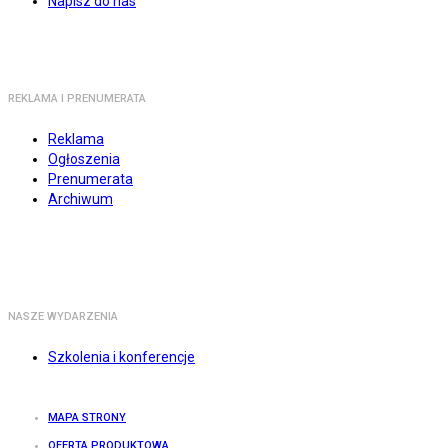
Napisz do nas
REKLAMA I PRENUMERATA
Reklama
Ogłoszenia
Prenumerata
Archiwum
NASZE WYDARZENIA
Szkolenia i konferencje
MAPA STRONY
OFERTA PRODUKTOWA