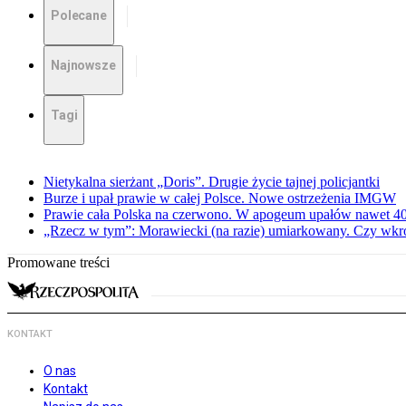
Polecane
Najnowsze
Tagi
Nietykalna sierżant „Doris”. Drugie życie tajnej policjantki
Burze i upał prawie w całej Polsce. Nowe ostrzeżenia IMGW
Prawie cała Polska na czerwono. W apogeum upałów nawet 40 
„Rzecz w tym”: Morawiecki (na razie) umiarkowany. Czy wkr
Promowane treści
KONTAKT
O nas
Kontakt