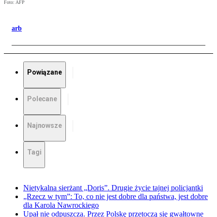
Foto: AFP
arb
Powiązane
Polecane
Najnowsze
Tagi
Nietykalna sierżant „Doris”. Drugie życie tajnej policjantki
„Rzecz w tym”: To, co nie jest dobre dla państwa, jest dobre
dla Karola Nawrockiego
Upał nie odpuszcza. Przez Polskę przetoczą się gwałtowne