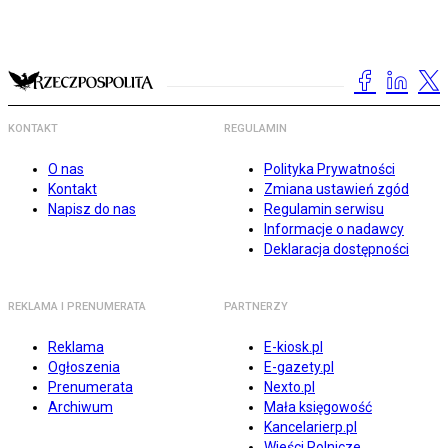
KONTAKT
REGULAMIN
O nas
Polityka Prywatności
Kontakt
Zmiana ustawień zgód
Napisz do nas
Regulamin serwisu
Informacje o nadawcy
Deklaracja dostępności
REKLAMA I PRENUMERATA
PARTNERZY
Reklama
E-kiosk.pl
Ogłoszenia
E-gazety.pl
Prenumerata
Nexto.pl
Archiwum
Mała księgowość
Kancelarierp.pl
Wieści Rolnicze