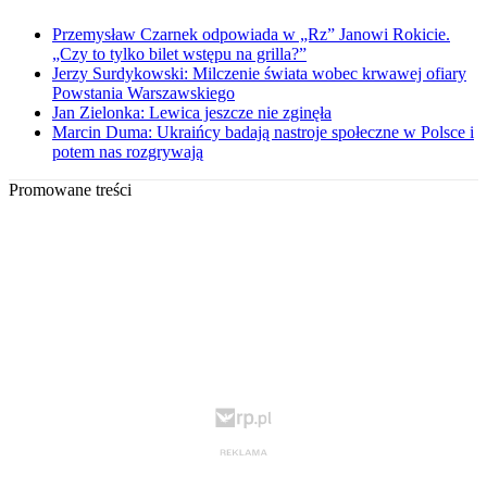
Przemysław Czarnek odpowiada w „Rz” Janowi Rokicie.
„Czy to tylko bilet wstępu na grilla?”
Jerzy Surdykowski: Milczenie świata wobec krwawej ofiary
Powstania Warszawskiego
Jan Zielonka: Lewica jeszcze nie zginęła
Marcin Duma: Ukraińcy badają nastroje społeczne w Polsce i
potem nas rozgrywają
Promowane treści