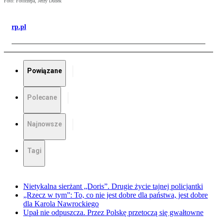
Foto: Fotorzepa, Jerzy Dudek
rp.pl
Powiązane
Polecane
Najnowsze
Tagi
Nietykalna sierżant „Doris”. Drugie życie tajnej policjantki
„Rzecz w tym”: To, co nie jest dobre dla państwa, jest dobre
dla Karola Nawrockiego
Upał nie odpuszcza. Przez Polskę przetoczą się gwałtowne