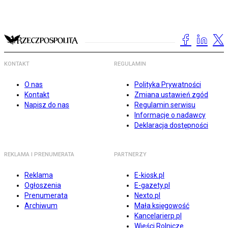
KONTAKT
REGULAMIN
O nas
Polityka Prywatności
Kontakt
Zmiana ustawień zgód
Napisz do nas
Regulamin serwisu
Informacje o nadawcy
Deklaracja dostępności
REKLAMA I PRENUMERATA
PARTNERZY
Reklama
E-kiosk.pl
Ogłoszenia
E-gazety.pl
Prenumerata
Nexto.pl
Archiwum
Mała księgowość
Kancelarierp.pl
Wieści Rolnicze