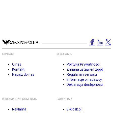
KONTAKT
REGULAMIN
O nas
Polityka Prywatności
Kontakt
Zmiana ustawień zgód
Napisz do nas
Regulamin serwisu
Informacje o nadawcy
Deklaracja dostępności
REKLAMA I PRENUMERATA
PARTNERZY
Reklama
E-kiosk.pl