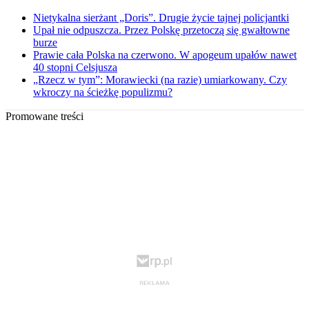
Nietykalna sierżant „Doris”. Drugie życie tajnej policjantki
Upał nie odpuszcza. Przez Polskę przetoczą się gwałtowne
burze
Prawie cała Polska na czerwono. W apogeum upałów nawet
40 stopni Celsjusza
„Rzecz w tym”: Morawiecki (na razie) umiarkowany. Czy
wkroczy na ścieżkę populizmu?
Promowane treści