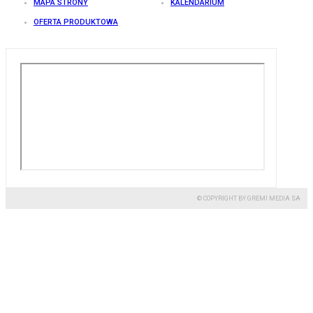
MAPA STRONY
KALENDARIUM
OFERTA PRODUKTOWA
© COPYRIGHT BY GREMI MEDIA SA