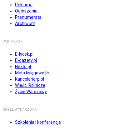
Reklama
Ogłoszenia
Prenumerata
Archiwum
PARTNERZY
E-kiosk.pl
E-gazety.pl
Nexto.pl
Mała księgowość
Kancelarierp.pl
Wieści Rolnicze
Życie Warszawy
NASZE WYDARZENIA
Szkolenia i konferencje