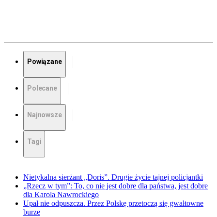
Powiązane
Polecane
Najnowsze
Tagi
Nietykalna sierżant „Doris”. Drugie życie tajnej policjantki
„Rzecz w tym”: To, co nie jest dobre dla państwa, jest dobre
dla Karola Nawrockiego
Upał nie odpuszcza. Przez Polskę przetoczą się gwałtowne
burze