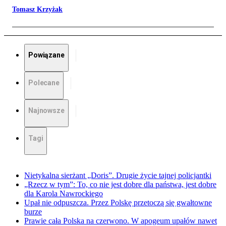
Tomasz Krzyżak
Powiązane
Polecane
Najnowsze
Tagi
Nietykalna sierżant „Doris”. Drugie życie tajnej policjantki
„Rzecz w tym”: To, co nie jest dobre dla państwa, jest dobre
dla Karola Nawrockiego
Upał nie odpuszcza. Przez Polskę przetoczą się gwałtowne
burze
Prawie cała Polska na czerwono. W apogeum upałów nawet