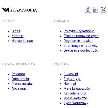
KONTAKT
REGULAMIN
O nas
Polityka Prywatności
Kontakt
Zmiana ustawień zgód
Napisz do nas
Regulamin serwisu
Informacje o nadawcy
Deklaracja dostępności
REKLAMA I PRENUMERATA
PARTNERZY
Reklama
E-kiosk.pl
Ogłoszenia
E-gazety.pl
Prenumerata
Nexto.pl
Archiwum
Mała księgowość
Kancelarierp.pl
Wieści Rolnicze
Życie Warszawy