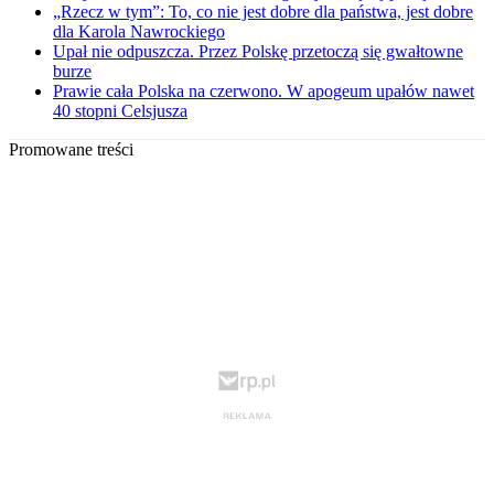
„Rzecz w tym”: To, co nie jest dobre dla państwa, jest dobre
dla Karola Nawrockiego
Upał nie odpuszcza. Przez Polskę przetoczą się gwałtowne
burze
Prawie cała Polska na czerwono. W apogeum upałów nawet
40 stopni Celsjusza
Promowane treści