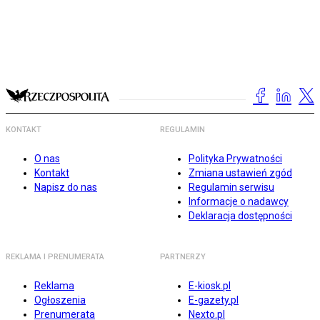
KONTAKT
REGULAMIN
O nas
Polityka Prywatności
Kontakt
Zmiana ustawień zgód
Napisz do nas
Regulamin serwisu
Informacje o nadawcy
Deklaracja dostępności
REKLAMA I PRENUMERATA
PARTNERZY
Reklama
E-kiosk.pl
Ogłoszenia
E-gazety.pl
Prenumerata
Nexto.pl