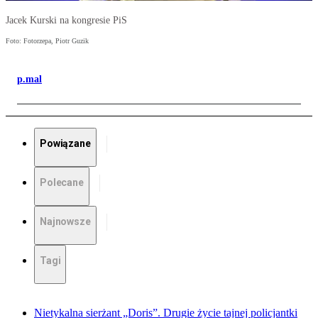
Jacek Kurski na kongresie PiS
Foto: Fotorzepa, Piotr Guzik
p.mal
Powiązane
Polecane
Najnowsze
Tagi
Nietykalna sierżant „Doris”. Drugie życie tajnej policjantki