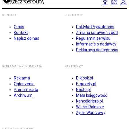
KONTAKT
REGULAMIN
O nas
Polityka Prywatności
Kontakt
Zmiana ustawień zgód
Napisz do nas
Regulamin serwisu
Informacje o nadawcy
Deklaracja dostępności
REKLAMA I PRENUMERATA
PARTNERZY
Reklama
E-kiosk.pl
Ogłoszenia
E-gazety.pl
Prenumerata
Nexto.pl
Archiwum
Mała księgowość
Kancelarierp.pl
Wieści Rolnicze
Życie Warszawy