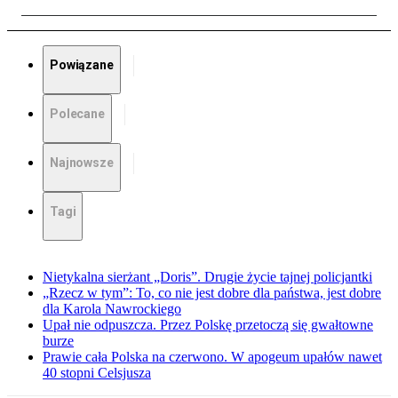
Powiązane
Polecane
Najnowsze
Tagi
Nietykalna sierżant „Doris”. Drugie życie tajnej policjantki
„Rzecz w tym”: To, co nie jest dobre dla państwa, jest dobre
dla Karola Nawrockiego
Upał nie odpuszcza. Przez Polskę przetoczą się gwałtowne
burze
Prawie cała Polska na czerwono. W apogeum upałów nawet
40 stopni Celsjusza