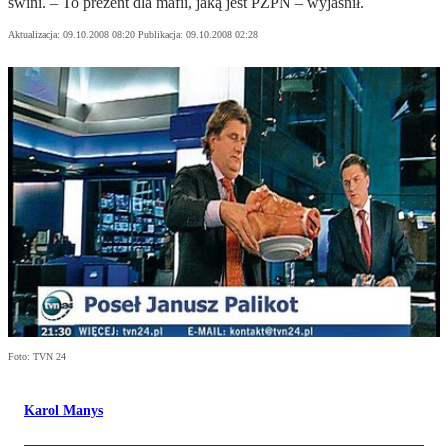
świni. – To prezent dla mafii, jaką jest PZPN – wyjaśnił.
Aktualizacja:
09.10.2008 08:20
Publikacja:
09.10.2008 02:28
Foto: TVN 24
Karol Manys