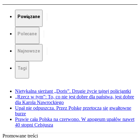
Powiązane
Polecane
Najnowsze
Tagi
Nietykalna sierżant „Doris”. Drugie życie tajnej policjantki
„Rzecz w tym”: To, co nie jest dobre dla państwa, jest dobre
dla Karola Nawrockiego
Upał nie odpuszcza. Przez Polskę przetoczą się gwałtowne
burze
Prawie cała Polska na czerwono. W apogeum upałów nawet
40 stopni Celsjusza
Promowane treści