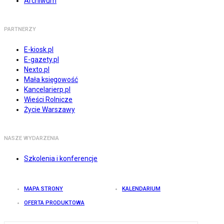
Archiwum
PARTNERZY
E-kiosk.pl
E-gazety.pl
Nexto.pl
Mała księgowość
Kancelarierp.pl
Wieści Rolnicze
Życie Warszawy
NASZE WYDARZENIA
Szkolenia i konferencje
MAPA STRONY
KALENDARIUM
OFERTA PRODUKTOWA