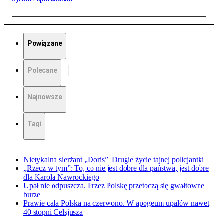
Powiązane
Polecane
Najnowsze
Tagi
Nietykalna sierżant „Doris”. Drugie życie tajnej policjantki
„Rzecz w tym”: To, co nie jest dobre dla państwa, jest dobre
dla Karola Nawrockiego
Upał nie odpuszcza. Przez Polskę przetoczą się gwałtowne
burze
Prawie cała Polska na czerwono. W apogeum upałów nawet
40 stopni Celsjusza