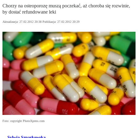
Chorzy na osteoporozę muszą poczekać, aż choroba się rozwinie,
by dostać refundowane leki
Aktualizacja:
27.02.2012 20:38
Publikacja:
27.02.2012 20:29
Foto: copyright PhotoXpress.com
Sylwia Szparkowska