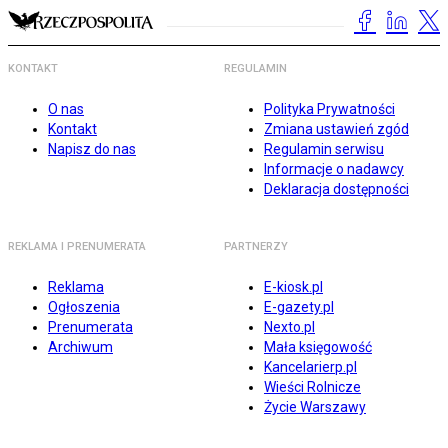
KONTAKT
REGULAMIN
O nas
Polityka Prywatności
Kontakt
Zmiana ustawień zgód
Napisz do nas
Regulamin serwisu
Informacje o nadawcy
Deklaracja dostępności
REKLAMA I PRENUMERATA
PARTNERZY
Reklama
E-kiosk.pl
Ogłoszenia
E-gazety.pl
Prenumerata
Nexto.pl
Archiwum
Mała księgowość
Kancelarierp.pl
Wieści Rolnicze
Życie Warszawy