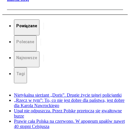
Powiązane
Polecane
Najnowsze
Tagi
Nietykalna sierżant „Doris”. Drugie życie tajnej policjantki
„Rzecz w tym”: To, co nie jest dobre dla państwa, jest dobre
dla Karola Nawrockiego
Upał nie odpuszcza. Przez Polskę przetoczą się gwałtowne
burze
Prawie cała Polska na czerwono. W apogeum upałów nawet
40 stopni Celsjusza