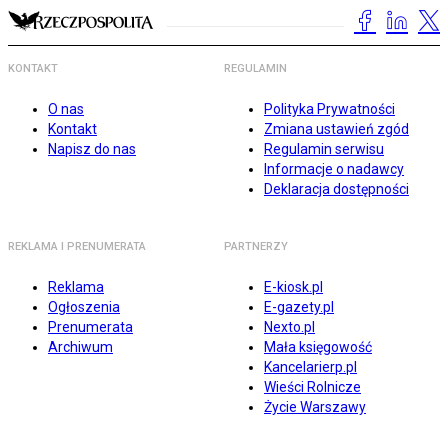
KONTAKT
REGULAMIN
O nas
Polityka Prywatności
Kontakt
Zmiana ustawień zgód
Napisz do nas
Regulamin serwisu
Informacje o nadawcy
Deklaracja dostępności
REKLAMA I PRENUMERATA
PARTNERZY
Reklama
E-kiosk.pl
Ogłoszenia
E-gazety.pl
Prenumerata
Nexto.pl
Archiwum
Mała księgowość
Kancelarierp.pl
Wieści Rolnicze
Życie Warszawy