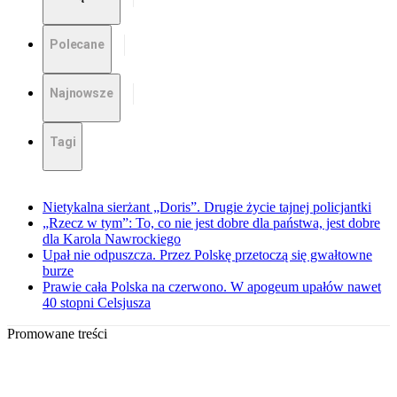
Polecane
Najnowsze
Tagi
Nietykalna sierżant „Doris”. Drugie życie tajnej policjantki
„Rzecz w tym”: To, co nie jest dobre dla państwa, jest dobre
dla Karola Nawrockiego
Upał nie odpuszcza. Przez Polskę przetoczą się gwałtowne
burze
Prawie cała Polska na czerwono. W apogeum upałów nawet
40 stopni Celsjusza
Promowane treści