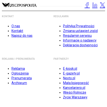
KONTAKT
REGULAMIN
O nas
Polityka Prywatności
Kontakt
Zmiana ustawień zgód
Napisz do nas
Regulamin serwisu
Informacje o nadawcy
Deklaracja dostępności
REKLAMA I PRENUMERATA
PARTNERZY
Reklama
E-kiosk.pl
Ogłoszenia
E-gazety.pl
Prenumerata
Nexto.pl
Archiwum
Mała księgowość
Kancelarierp.pl
Wieści Rolnicze
Życie Warszawy