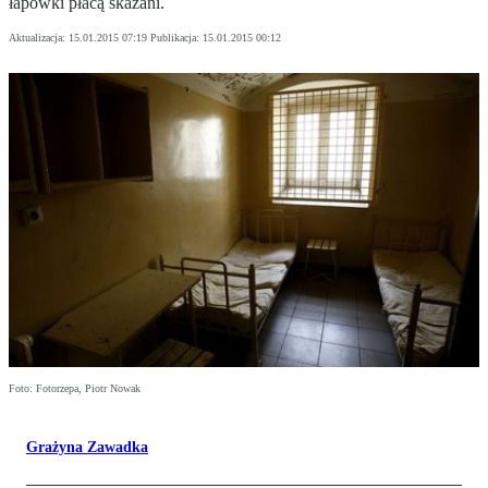
łapówki płacą skazani.
Aktualizacja:
15.01.2015 07:19
Publikacja:
15.01.2015 00:12
Foto: Fotorzepa, Piotr Nowak
Grażyna Zawadka