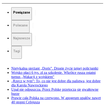
Powiązane
Polecane
Najnowsze
Tagi
Nietykalna sierżant „Doris”. Drugie życie tajnej policjantki
Wojsko płaci 6 tys. zł za szkolenie. Wkrótce rusza ostatni
turnus „Wakacji z wojskiem"
„Rzecz w tym”: To, co nie jest dobre dla państwa, jest dobre
dla Karola Nawrockiego
Upał nie odpuszcza. Przez Polskę przetoczą się gwałtowne
burze
Prawie cała Polska na czerwono. W apogeum upałów nawet
40 stopni Celsjusza