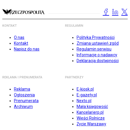
KONTAKT
REGULAMIN
O nas
Polityka Prywatności
Kontakt
Zmiana ustawień zgód
Napisz do nas
Regulamin serwisu
Informacje o nadawcy
Deklaracja dostępności
REKLAMA I PRENUMERATA
PARTNERZY
Reklama
E-kiosk.pl
Ogłoszenia
E-gazety.pl
Prenumerata
Nexto.pl
Archiwum
Mała księgowość
Kancelarierp.pl
Wieści Rolnicze
Życie Warszawy