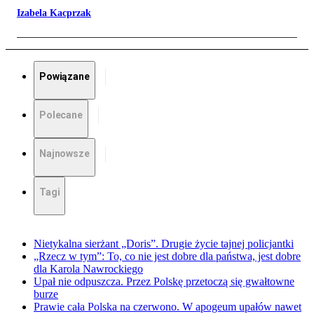
Izabela Kacprzak
Powiązane
Polecane
Najnowsze
Tagi
Nietykalna sierżant „Doris”. Drugie życie tajnej policjantki
„Rzecz w tym”: To, co nie jest dobre dla państwa, jest dobre
dla Karola Nawrockiego
Upał nie odpuszcza. Przez Polskę przetoczą się gwałtowne
burze
Prawie cała Polska na czerwono. W apogeum upałów nawet