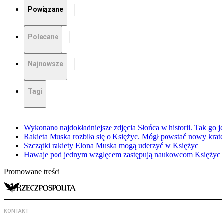
Powiązane
Polecane
Najnowsze
Tagi
Wykonano najdokładniejsze zdjęcia Słońca w historii. Tak go j
Rakieta Muska rozbiła się o Księżyc. Mógł powstać nowy krat
Szczątki rakiety Elona Muska mogą uderzyć w Księżyc
Hawaje pod jednym względem zastępują naukowcom Księżyc
Promowane treści
KONTAKT