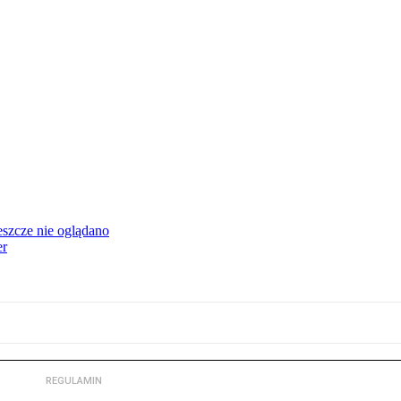
eszcze nie oglądano
er
REGULAMIN