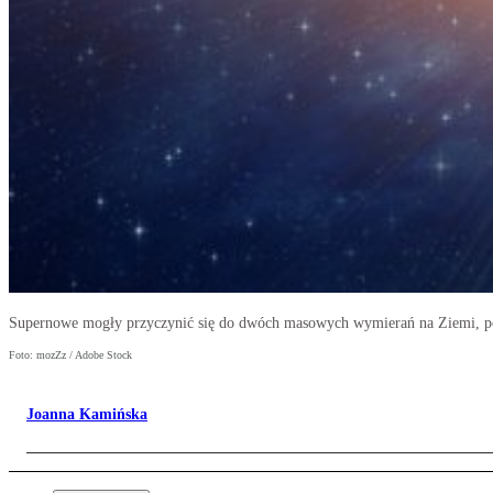
Supernowe mogły przyczynić się do dwóch masowych wymierań na Ziemi, pod
Foto: mozZz / Adobe Stock
Joanna Kamińska