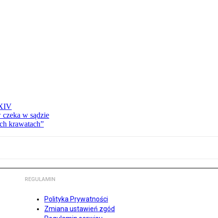
 XIV
w czeka w sądzie
ich krawatach”
REGULAMIN
Polityka Prywatności
Zmiana ustawień zgód