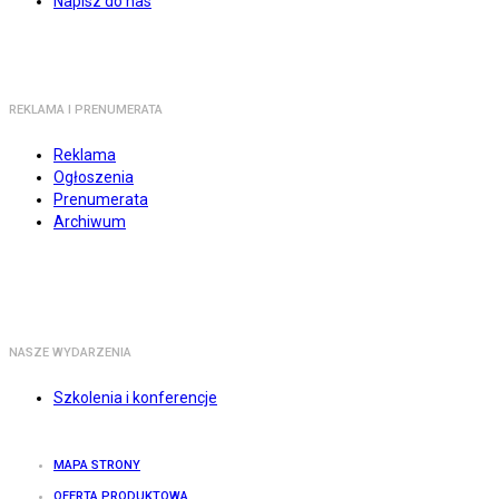
Napisz do nas
REKLAMA I PRENUMERATA
Reklama
Ogłoszenia
Prenumerata
Archiwum
NASZE WYDARZENIA
Szkolenia i konferencje
MAPA STRONY
OFERTA PRODUKTOWA