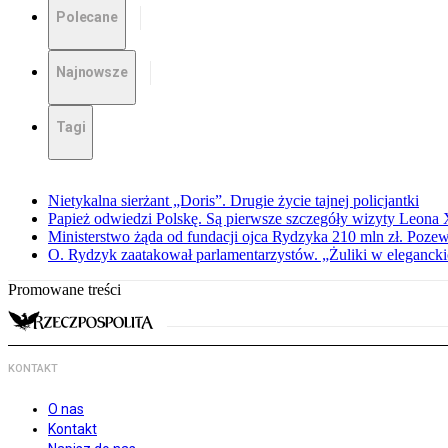
Polecane
Najnowsze
Tagi
Nietykalna sierżant „Doris”. Drugie życie tajnej policjantki
Papież odwiedzi Polskę. Są pierwsze szczegóły wizyty Leona
Ministerstwo żąda od fundacji ojca Rydzyka 210 mln zł. Poze
O. Rydzyk zaatakował parlamentarzystów. „Żuliki w eleganck
Promowane treści
KONTAKT
O nas
Kontakt