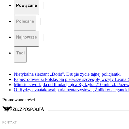
Powiązane
Polecane
Najnowsze
Tagi
Nietykalna sierżant „Doris”. Drugie życie tajnej policjantki
Papież odwiedzi Polskę. Są pierwsze szczegóły wizyty Leona
Ministerstwo żąda od fundacji ojca Rydzyka 210 mln zł. Poze
O. Rydzyk zaatakował parlamentarzystów. „Żuliki w eleganck
Promowane treści
KONTAKT