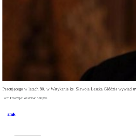
Pracującego w latach 80. w Watykanie ks. Sławoja Leszka Głódzia wywiad u
Foto: Fotorzepa/ Waldemar Kompała
amk