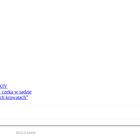
 XIV
w czeka w sądzie
ich krawatach”
REGULAMIN