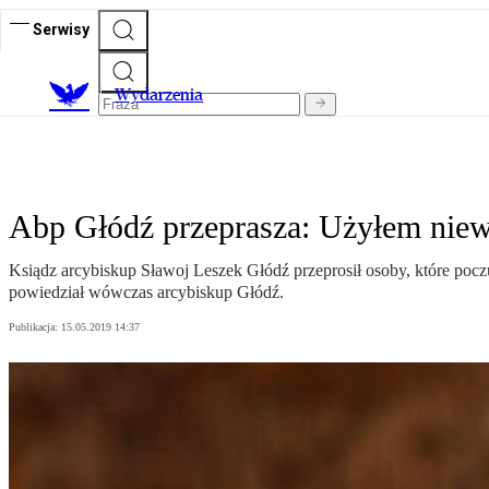
Serwisy
Wydarzenia
Abp Głódź przeprasza: Użyłem nie
Ksiądz arcybiskup Sławoj Leszek Głódź przeprosił osoby, które poczu
powiedział wówczas arcybiskup Głódź.
Publikacja:
15.05.2019 14:37