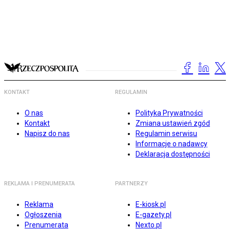
KONTAKT
REGULAMIN
O nas
Polityka Prywatności
Kontakt
Zmiana ustawień zgód
Napisz do nas
Regulamin serwisu
Informacje o nadawcy
Deklaracja dostępności
REKLAMA I PRENUMERATA
PARTNERZY
Reklama
E-kiosk.pl
Ogłoszenia
E-gazety.pl
Prenumerata
Nexto.pl