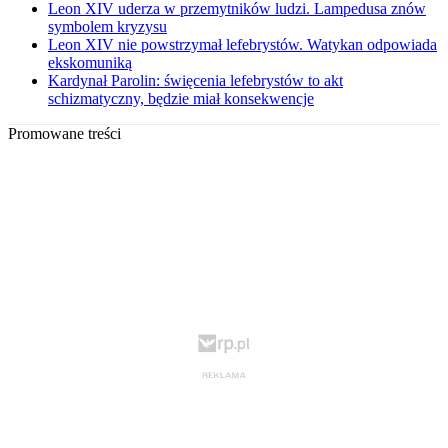
Leon XIV uderza w przemytników ludzi. Lampedusa znów
symbolem kryzysu
Leon XIV nie powstrzymał lefebrystów. Watykan odpowiada
ekskomuniką
Kardynał Parolin: święcenia lefebrystów to akt
schizmatyczny, będzie miał konsekwencje
Promowane treści