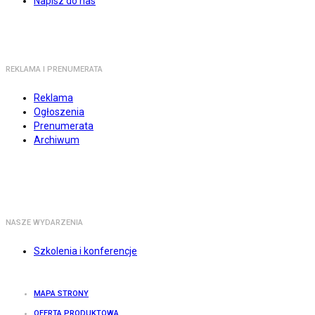
Napisz do nas
REKLAMA I PRENUMERATA
Reklama
Ogłoszenia
Prenumerata
Archiwum
NASZE WYDARZENIA
Szkolenia i konferencje
MAPA STRONY
OFERTA PRODUKTOWA