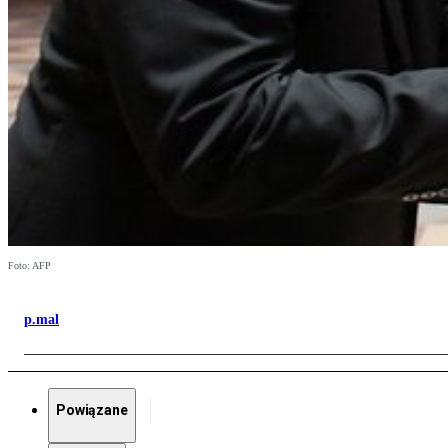
Foto: AFP
p.mal
Powiązane