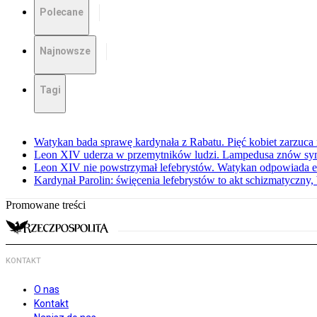
Polecane
Najnowsze
Tagi
Watykan bada sprawę kardynała z Rabatu. Pięć kobiet zarzuc
Leon XIV uderza w przemytników ludzi. Lampedusa znów sy
Leon XIV nie powstrzymał lefebrystów. Watykan odpowiada 
Kardynał Parolin: święcenia lefebrystów to akt schizmatyczny
Promowane treści
KONTAKT
O nas
Kontakt