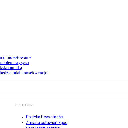
a mu molestowanie
mbolem kryzysu
ekskomuniką
, będzie miał konsekwencje
REGULAMIN
Polityka Prywatności
Zmiana ustawień zgód