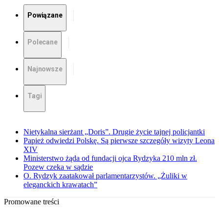
Powiązane
Polecane
Najnowsze
Tagi
Nietykalna sierżant „Doris”. Drugie życie tajnej policjantki
Papież odwiedzi Polskę. Są pierwsze szczegóły wizyty Leona
XIV
Ministerstwo żąda od fundacji ojca Rydzyka 210 mln zł.
Pozew czeka w sądzie
O. Rydzyk zaatakował parlamentarzystów. „Żuliki w
eleganckich krawatach”
Promowane treści