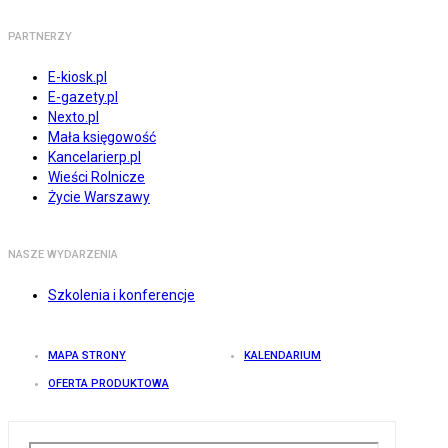
PARTNERZY
E-kiosk.pl
E-gazety.pl
Nexto.pl
Mała księgowość
Kancelarierp.pl
Wieści Rolnicze
Życie Warszawy
NASZE WYDARZENIA
Szkolenia i konferencje
MAPA STRONY
KALENDARIUM
OFERTA PRODUKTOWA