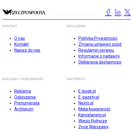
KONTAKT
REGULAMIN
O nas
Polityka Prywatności
Kontakt
Zmiana ustawień zgód
Napisz do nas
Regulamin serwisu
Informacje o nadawcy
Deklaracja dostępności
REKLAMA I PRENUMERATA
PARTNERZY
Reklama
E-kiosk.pl
Ogłoszenia
E-gazety.pl
Prenumerata
Nexto.pl
Archiwum
Mała księgowość
Kancelarierp.pl
Wieści Rolnicze
Życie Warszawy