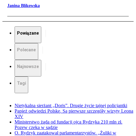
Janina Blikowska
Powiązane
Polecane
Najnowsze
Tagi
Nietykalna sierżant „Doris”. Drugie życie tajnej policjantki
Papież odwiedzi Polskę. Są pierwsze szczegóły wizyty Leona
XIV
Ministerstwo żąda od fundacji ojca Rydzyka 210 mln zł.
Pozew czeka w sądzie
O. Rydzyk zaatakował parlamentarzystów. „Żuliki w