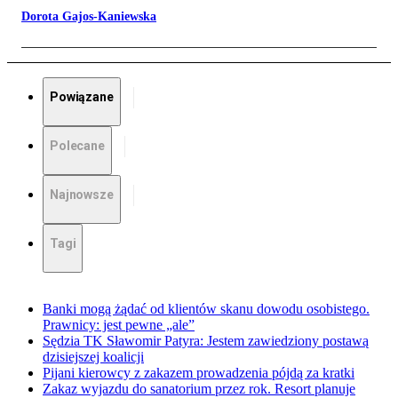
Dorota Gajos-Kaniewska
Powiązane
Polecane
Najnowsze
Tagi
Banki mogą żądać od klientów skanu dowodu osobistego.
Prawnicy: jest pewne „ale”
Sędzia TK Sławomir Patyra: Jestem zawiedziony postawą
dzisiejszej koalicji
Pijani kierowcy z zakazem prowadzenia pójdą za kratki
Zakaz wyjazdu do sanatorium przez rok. Resort planuje