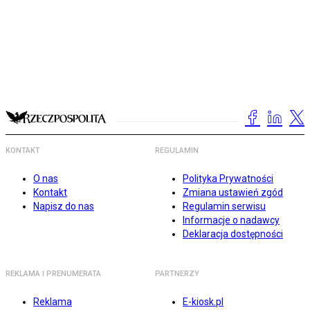
KONTAKT
REGULAMIN
O nas
Polityka Prywatności
Kontakt
Zmiana ustawień zgód
Napisz do nas
Regulamin serwisu
Informacje o nadawcy
Deklaracja dostępności
REKLAMA I PRENUMERATA
PARTNERZY
Reklama
E-kiosk.pl