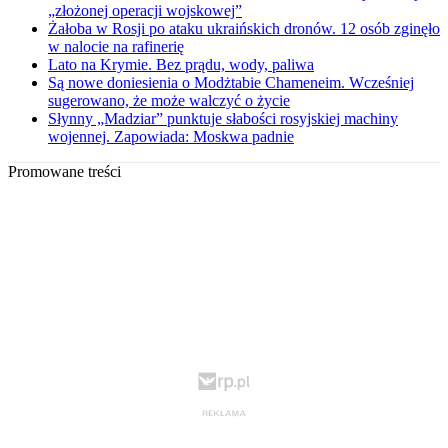
„złożonej operacji wojskowej”
Żałoba w Rosji po ataku ukraińskich dronów. 12 osób zginęło
w nalocie na rafinerię
Lato na Krymie. Bez prądu, wody, paliwa
Są nowe doniesienia o Modżtabie Chameneim. Wcześniej
sugerowano, że może walczyć o życie
Słynny „Madziar” punktuje słabości rosyjskiej machiny
wojennej. Zapowiada: Moskwa padnie
Promowane treści