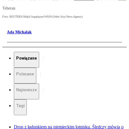
Teheran
Foto: REUTERS/Majid Asgaripour/WANA (West Asia News Agency)
Ada Michalak
Powiązane
Polecane
Najnowsze
Tagi
Dron z ładunkiem na niemieckim lotnisku. Śledczy mówią o