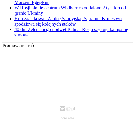
Morzem Egejskim
W Rosji płonie centrum Wildberries oddalone 2 tys. km od
granic Ukrainy
Huti zaatakowali Arabię Saudyjską. Są ranni. Królestwo
spodziewa się kolejnych ataków
40 dni Zełenskiego i odwet Putina. Rosja szykuje kampanię
zimową
Promowane treści