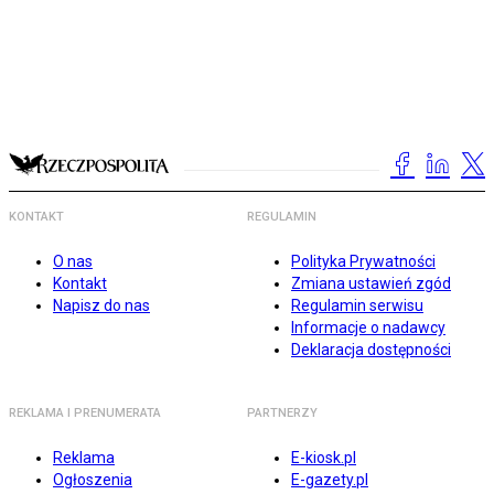
KONTAKT
REGULAMIN
O nas
Polityka Prywatności
Kontakt
Zmiana ustawień zgód
Napisz do nas
Regulamin serwisu
Informacje o nadawcy
Deklaracja dostępności
REKLAMA I PRENUMERATA
PARTNERZY
Reklama
E-kiosk.pl
Ogłoszenia
E-gazety.pl