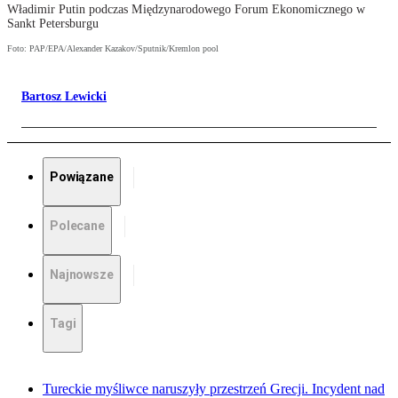
Władimir Putin podczas Międzynarodowego Forum Ekonomicznego w
Sankt Petersburgu
Foto: PAP/EPA/Alexander Kazakov/Sputnik/Kremlon pool
Bartosz Lewicki
Powiązane
Polecane
Najnowsze
Tagi
Tureckie myśliwce naruszyły przestrzeń Grecji. Incydent nad