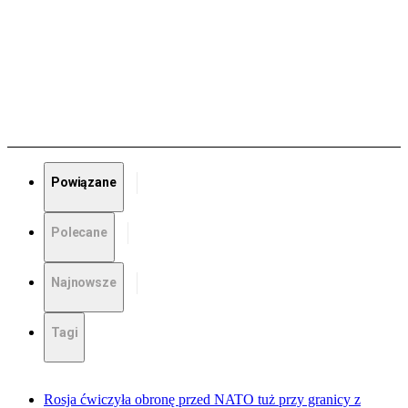
Powiązane
Polecane
Najnowsze
Tagi
Rosja ćwiczyła obronę przed NATO tuż przy granicy z