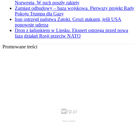
Norwegią. W ruch poszły rakiety
Zamiast odbudowy – baza wojskowa. Pierwszy projekt Rady
Pokoju Trumpa dla Gazy
Iran ostrzegł państwa Zatoki. Grozi atakami, jeśli USA
ponownie uderzą
Dron z ładunkiem w Lipsku. Ekspert ostrzega przed nową
fazą działań Rosji przeciw NATO
Promowane treści