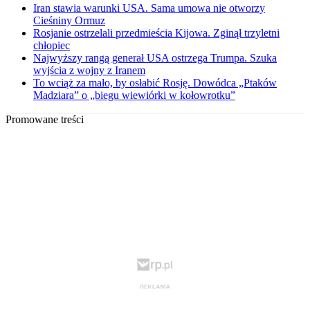
Iran stawia warunki USA. Sama umowa nie otworzy
Cieśniny Ormuz
Rosjanie ostrzelali przedmieścia Kijowa. Zginął trzyletni
chłopiec
Najwyższy rangą generał USA ostrzega Trumpa. Szuka
wyjścia z wojny z Iranem
To wciąż za mało, by osłabić Rosję. Dowódca „Ptaków
Madziara” o „biegu wiewiórki w kołowrotku”
Promowane treści