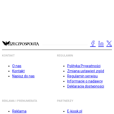
KONTAKT
REGULAMIN
O nas
Polityka Prywatności
Kontakt
Zmiana ustawień zgód
Napisz do nas
Regulamin serwisu
Informacje o nadawcy
Deklaracja dostępności
REKLAMA I PRENUMERATA
PARTNERZY
Reklama
E-kiosk.pl