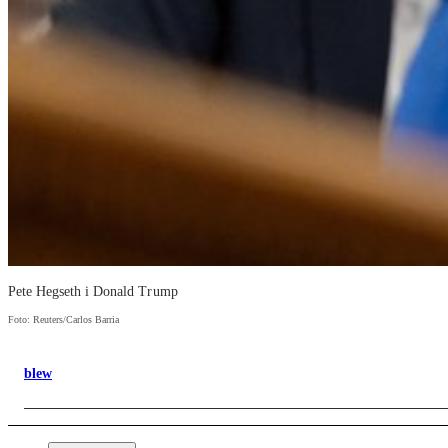
Pete Hegseth i Donald Trump
Foto: Reuters/Carlos Barria
blew