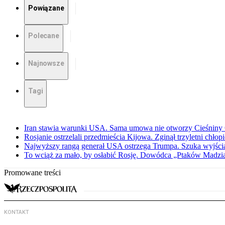
Powiązane
Polecane
Najnowsze
Tagi
Iran stawia warunki USA. Sama umowa nie otworzy Cieśnin
Rosjanie ostrzelali przedmieścia Kijowa. Zginął trzyletni chłop
Najwyższy rangą generał USA ostrzega Trumpa. Szuka wyjści
To wciąż za mało, by osłabić Rosję. Dowódca „Ptaków Madzia
Promowane treści
KONTAKT