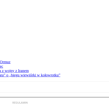
y Ormuz
iec
a z wojny z Iranem
ra” o „biegu wiewiórki w kołowrotku”
REGULAMIN