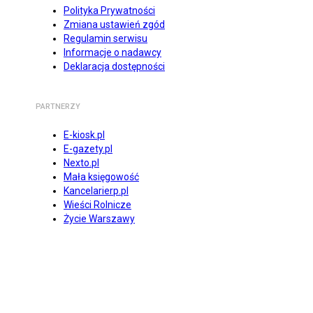
Polityka Prywatności
Zmiana ustawień zgód
Regulamin serwisu
Informacje o nadawcy
Deklaracja dostępności
PARTNERZY
E-kiosk.pl
E-gazety.pl
Nexto.pl
Mała księgowość
Kancelarierp.pl
Wieści Rolnicze
Życie Warszawy