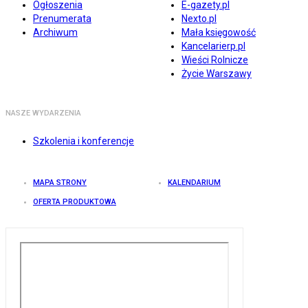
Ogłoszenia
E-gazety.pl
Prenumerata
Nexto.pl
Archiwum
Mała księgowość
Kancelarierp.pl
Wieści Rolnicze
Życie Warszawy
NASZE WYDARZENIA
Szkolenia i konferencje
MAPA STRONY
KALENDARIUM
OFERTA PRODUKTOWA