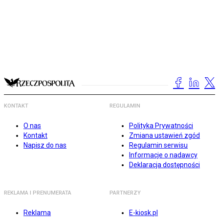
KONTAKT
REGULAMIN
O nas
Polityka Prywatności
Kontakt
Zmiana ustawień zgód
Napisz do nas
Regulamin serwisu
Informacje o nadawcy
Deklaracja dostępności
REKLAMA I PRENUMERATA
PARTNERZY
Reklama
E-kiosk.pl