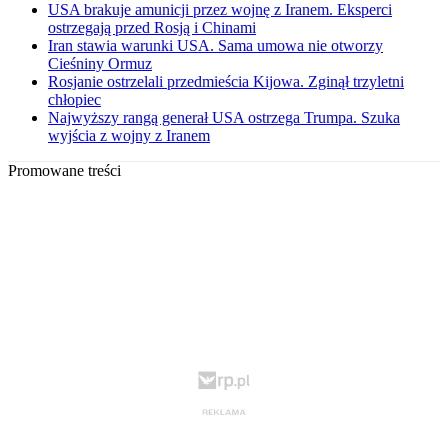
USA brakuje amunicji przez wojnę z Iranem. Eksperci
ostrzegają przed Rosją i Chinami
Iran stawia warunki USA. Sama umowa nie otworzy
Cieśniny Ormuz
Rosjanie ostrzelali przedmieścia Kijowa. Zginął trzyletni
chłopiec
Najwyższy rangą generał USA ostrzega Trumpa. Szuka
wyjścia z wojny z Iranem
Promowane treści