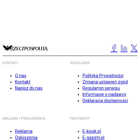
KONTAKT
REGULAMIN
O nas
Polityka Prywatności
Kontakt
Zmiana ustawień zgód
Napisz do nas
Regulamin serwisu
Informacje o nadawcy
Deklaracja dostępności
REKLAMA I PRENUMERATA
PARTNERZY
Reklama
E-kiosk.pl
Ogłoszenia
E-gazety.pl