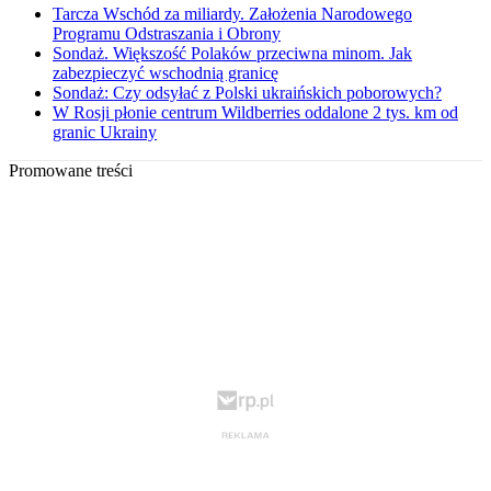
Tarcza Wschód za miliardy. Założenia Narodowego
Programu Odstraszania i Obrony
Sondaż. Większość Polaków przeciwna minom. Jak
zabezpieczyć wschodnią granicę
Sondaż: Czy odsyłać z Polski ukraińskich poborowych?
W Rosji płonie centrum Wildberries oddalone 2 tys. km od
granic Ukrainy
Promowane treści