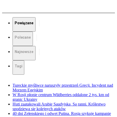
Powiązane
Polecane
Najnowsze
Tagi
Tureckie myśliwce naruszyły przestrzeń Grecji. Incydent nad
Morzem Egejskim
W Rosji płonie centrum Wildberries oddalone 2 tys. km od
granic Ukrainy
Huti zaatakowali Arabię Saudyjską. Są ranni. Królestwo
spodziewa się kolejnych ataków
40 dni Zełenskiego i odwet Putina. Rosja szykuje kampanię