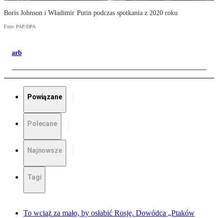
Boris Johnson i Władimir Putin podczas spotkania z 2020 roku
Foto: PAP/DPA
arb
Powiązane
Polecane
Najnowsze
Tagi
To wciąż za mało, by osłabić Rosję. Dowódca „Ptaków