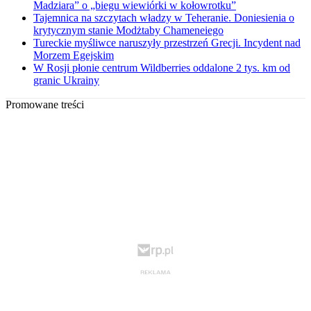
Madziara” o „biegu wiewiórki w kołowrotku”
Tajemnica na szczytach władzy w Teheranie. Doniesienia o
krytycznym stanie Modżtaby Chameneiego
Tureckie myśliwce naruszyły przestrzeń Grecji. Incydent nad
Morzem Egejskim
W Rosji płonie centrum Wildberries oddalone 2 tys. km od
granic Ukrainy
Promowane treści