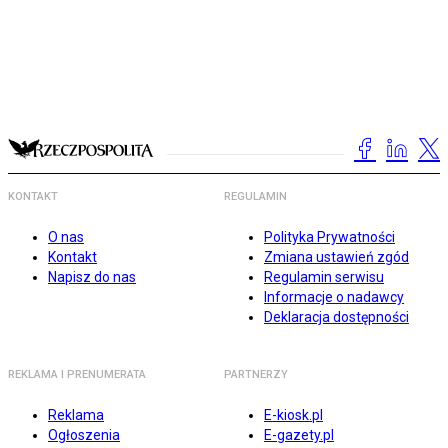
KONTAKT
REGULAMIN
O nas
Polityka Prywatności
Kontakt
Zmiana ustawień zgód
Napisz do nas
Regulamin serwisu
Informacje o nadawcy
Deklaracja dostępności
REKLAMA I PRENUMERATA
PARTNERZY
Reklama
E-kiosk.pl
Ogłoszenia
E-gazety.pl