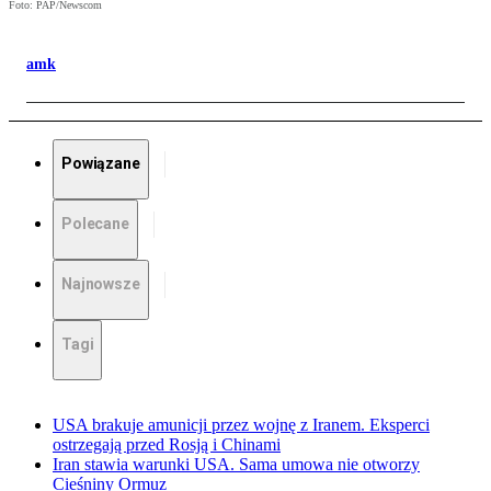
Foto: PAP/Newscom
amk
Powiązane
Polecane
Najnowsze
Tagi
USA brakuje amunicji przez wojnę z Iranem. Eksperci
ostrzegają przed Rosją i Chinami
Iran stawia warunki USA. Sama umowa nie otworzy
Cieśniny Ormuz