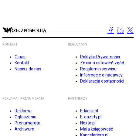
KONTAKT
REGULAMIN
O nas
Polityka Prywatności
Kontakt
Zmiana ustawień zgód
Napisz do nas
Regulamin serwisu
Informacje o nadawcy
Deklaracja dostępności
REKLAMA I PRENUMERATA
PARTNERZY
Reklama
E-kiosk.pl
Ogłoszenia
E-gazety.pl
Prenumerata
Nexto.pl
Archiwum
Mała księgowość
Kancelarierp.pl