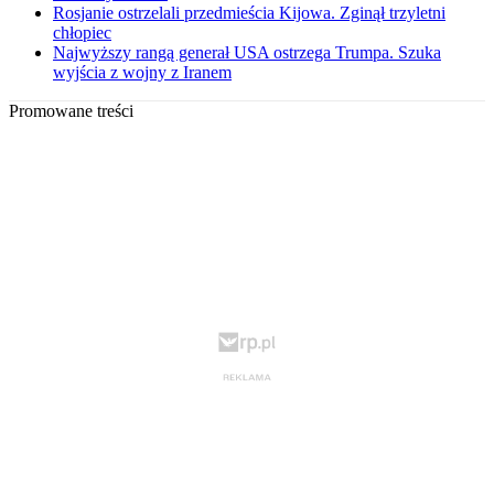
Rosjanie ostrzelali przedmieścia Kijowa. Zginął trzyletni
chłopiec
Najwyższy rangą generał USA ostrzega Trumpa. Szuka
wyjścia z wojny z Iranem
Promowane treści