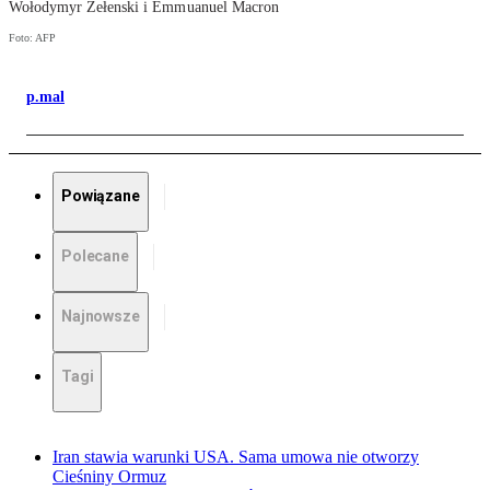
Wołodymyr Zełenski i Emmuanuel Macron
Foto: AFP
p.mal
Powiązane
Polecane
Najnowsze
Tagi
Iran stawia warunki USA. Sama umowa nie otworzy
Cieśniny Ormuz