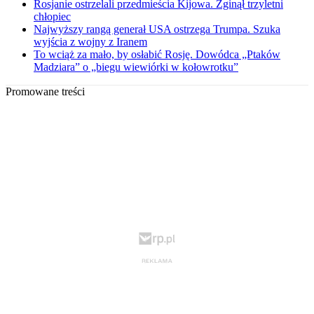
Rosjanie ostrzelali przedmieścia Kijowa. Zginął trzyletni
chłopiec
Najwyższy rangą generał USA ostrzega Trumpa. Szuka
wyjścia z wojny z Iranem
To wciąż za mało, by osłabić Rosję. Dowódca „Ptaków
Madziara” o „biegu wiewiórki w kołowrotku”
Promowane treści