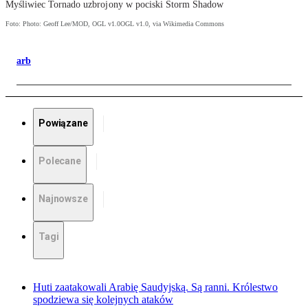
Myśliwiec Tornado uzbrojony w pociski Storm Shadow
Foto: Photo: Geoff Lee/MOD, OGL v1.0OGL v1.0, via Wikimedia Commons
arb
Powiązane
Polecane
Najnowsze
Tagi
Huti zaatakowali Arabię Saudyjską. Są ranni. Królestwo
spodziewa się kolejnych ataków