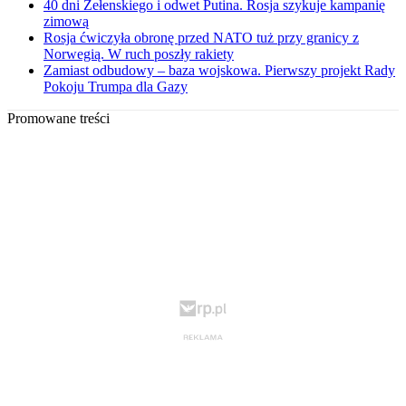
40 dni Zełenskiego i odwet Putina. Rosja szykuje kampanię
zimową
Rosja ćwiczyła obronę przed NATO tuż przy granicy z
Norwegią. W ruch poszły rakiety
Zamiast odbudowy – baza wojskowa. Pierwszy projekt Rady
Pokoju Trumpa dla Gazy
Promowane treści