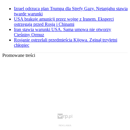
Izrael odrzuca plan Trumpa dla Strefy Gazy. Netanjahu stawia
twarde warunki
USA brakuje amunicji przez wojnę z Iranem. Eksperci
ostrzegają przed Rosją i Chinami
Iran stawia warunki USA. Sama umowa nie otworzy
Cieśniny Ormuz
Rosjanie ostrzelali przedmieścia Kijowa. Zginął trzyletni
chłopiec
Promowane treści